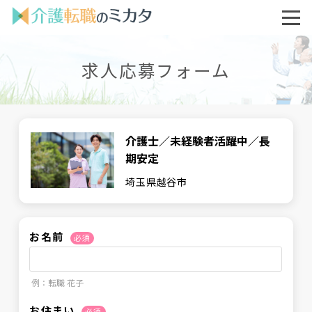
求人応募フォーム
介護士／未経験者活躍中／長
期安定
埼玉県越谷市
お名前
必須
例：転職 花子
お住まい
必須