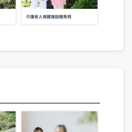
介護老人保健施設雅秀苑
社会福祉法
ホーム マー