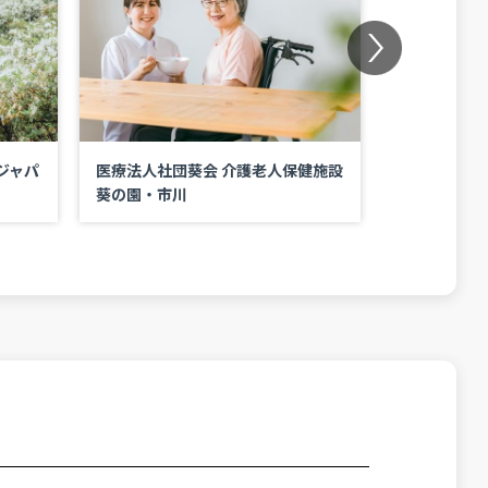
Next
ジャパ
医療法人社団葵会 介護老人保健施設
就労継続支援
葵の園・市川
川崎オフィス