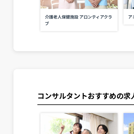
す住之江
介護老人保健施設 アロンティアクラ
ア
ブ
コンサルタントおすすめの求