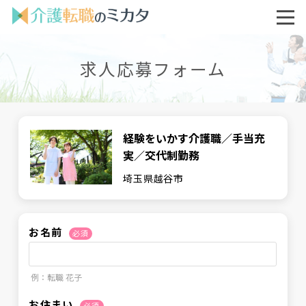
求人応募フォーム
経験をいかす介護職／手当充
実／交代制勤務
埼玉県越谷市
お名前
必須
例：転職 花子
お住まい
必須