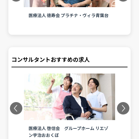
医療法人 徳寿会 プラチナ・ヴィラ青葉台
医
コンサルタントおすすめの求人
Previous
Next
川崎
医療法人 啓信会 グループホーム リエゾ
医
ン宇治おおくぼ