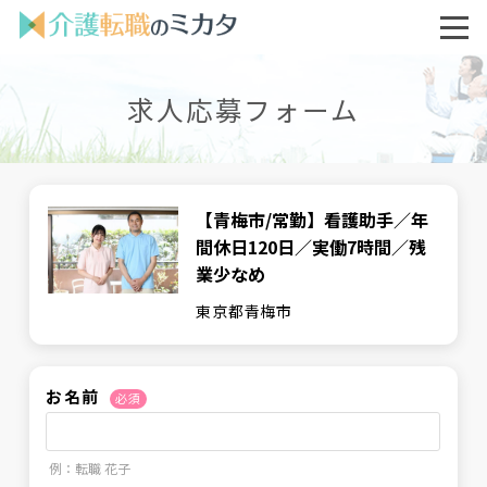
求人応募フォーム
【青梅市/常勤】看護助手／年
間休日120日／実働7時間／残
業少なめ
東京都青梅市
お名前
必須
例：転職 花子