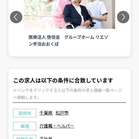
Previous
Next
川崎
医療法人 啓信会 グループホーム リエゾ
医
ン宇治おおくぼ
この求人は以下の条件に合致しています
※リンクをクリックすると以下の条件の求人情報一覧ページ
へ移動します。
千葉県
松戸市
勤務地
介護職・ヘルパー
職種
正社員