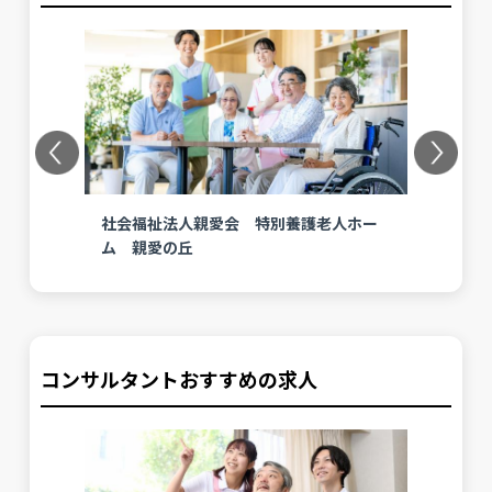
Previous
Next
ム
社会福祉法人親愛会 特別養護老人ホー
社
ム 親愛の丘
ム
コンサルタントおすすめの求人