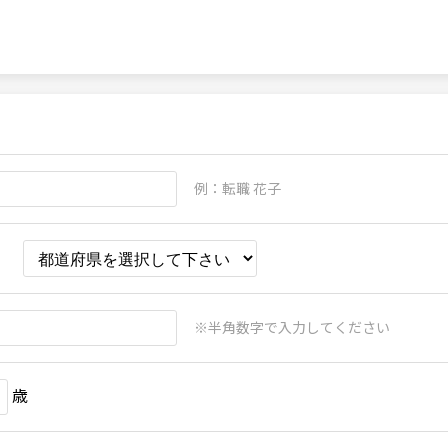
例：転職 花子
※半角数字で入力してください
歳