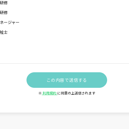
研修
研修
ネージャー
祉士
※
利用規約
に同意の上送信されます